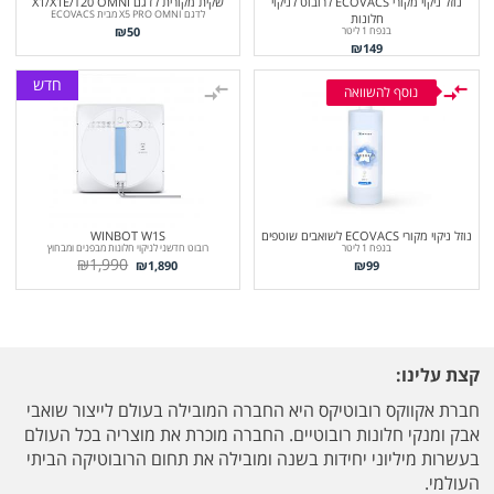
נוזל ניקוי מקורי ECOVACS לרובוט לניקוי
שקית מקורית לדגם X1/X1E/T20 OMNI
לדגם X5 PRO OMNI מבית ECOVACS
חלונות
₪
50
בנפח 1 ליטר
₪
149
חדש
נוסף להשוואה
נוזל ניקוי מקורי ECOVACS לשואבים שוטפים
WINBOT W1S
בנפח 1 ליטר
רובוט חדשני לניקוי חלונות מבפנים ומבחוץ
₪
1,990
₪
1,890
₪
99
קצת עלינו:
חברת אקווקס רובוטיקס היא החברה המובילה בעולם לייצור שואבי
אבק ומנקי חלונות רובוטיים. החברה מוכרת את מוצריה בכל העולם
בעשרות מיליוני יחידות בשנה ומובילה את תחום הרובוטיקה הביתי
העולמי.