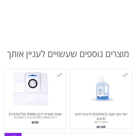
מוצרים נוספים שעשויים לעניין אותך
נוזל ניקוי מקורי ECOVACS לרובוט לניקוי
שקית מקורית לדגם X1/X1E/T20 OMNI
לדגם X5 PRO OMNI מבית ECOVACS
חלונות
₪
50
בנפח 1 ליטר
₪
149