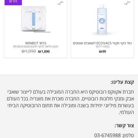
חדש
נוזל ניקוי מקורי ECOVACS לשואבים שוטפים
WINBOT W1S
בנפח 1 ליטר
רובוט חדשני לניקוי חלונות מבפנים ומבחוץ
₪
1,990
₪
1,890
₪
99
קצת עלינו:
חברת אקווקס רובוטיקס היא החברה המובילה בעולם לייצור שואבי
אבק ומנקי חלונות רובוטיים. החברה מוכרת את מוצריה בכל העולם
בעשרות מיליוני יחידות בשנה ומובילה את תחום הרובוטיקה הביתי
העולמי.
צור קשר:
טלפון: 03-6745988