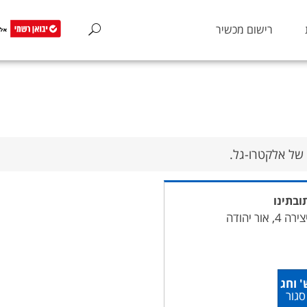
רישום מכשיר
של אלקטרו-גל.
ובתינו
ה 4, אור יהודה
' וחג
סגור