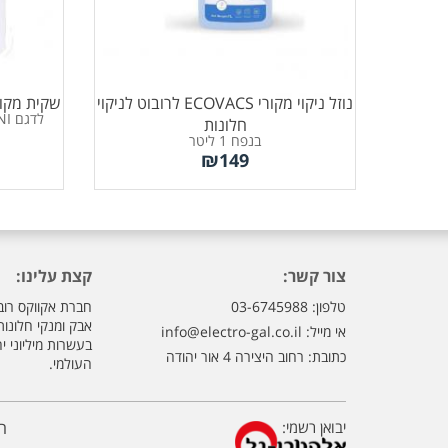
נוזל ניקוי מקורי ECOVACS לרובוט לניקוי
שקית מקורית לדגם
לדגם X5 PRO OMNI מבית ECOVACS
חלונות
בנפח 1 ליטר
₪
149
צור קשר:
קצת עלינו:
טלפון: 03-6745988
חברת אקווקס רוב
אבק ומנקי חלונו
אי מייל:
info@electro-gal.co.il
בעשרות מיליוני י
כתובת: רחוב היצירה 4 אור יהודה
העולמי.
יבואן רשמי:
ה