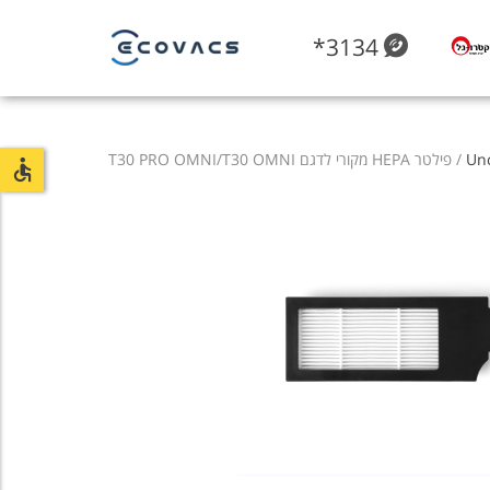
*3134
Un
/ פילטר HEPA מקורי לדגם T30 PRO OMNI/T30 OMNI