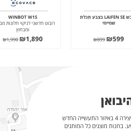
מייבש LAIFEN SE בצבע תכלת
WINBOT W1S
שמיימי
רובוט חדשני לניקוי חלונות מב
ומבחוץ
₪
1,890
₪
599
₪
1,990
₪
899
יבואן
חנות היבואן ממוקמת ברחוב היצירה 4 באיזור התעשייה החדש
ע. בחנות מוצגים כל המותגים