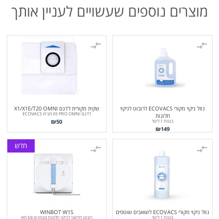
מוצרים נוספים שעשויים לעניין אותך
נוזל ניקוי מקורי ECOVACS לרובוט לניקוי
שקית מקורית לדגם X1/X1E/T20 OMNI
לדגם X5 PRO OMNI מבית ECOVACS
חלונות
₪
50
בנפח 1 ליטר
₪
149
חדש
נוזל ניקוי מקורי ECOVACS לשואבים שוטפים
WINBOT W1S
בנפח 1 ליטר
רובוט חדשני לניקוי חלונות מבפנים ומבחוץ