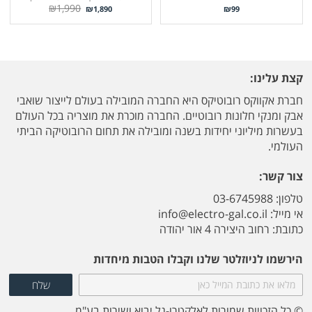
₪
1,990
₪
1,890
₪
99
קצת עלינו:
חברת אקווקס רובוטיקס היא החברה המובילה בעולם לייצור שואבי
אבק ומנקי חלונות רובוטיים. החברה מוכרת את מוצריה בכל העולם
בעשרות מיליוני יחידות בשנה ומובילה את תחום הרובוטיקה הביתי
העולמי.
צור קשר:
טלפון: 03-6745988
אי מייל:
info@electro-gal.co.il
כתובת: רחוב היצירה 4 אור יהודה
הירשמו לניוזלטר שלנו וקבלו הטבות מיחדות
© כל הזכויות שמורות לאלקטרו-גל יבוא ושירות בע"מ