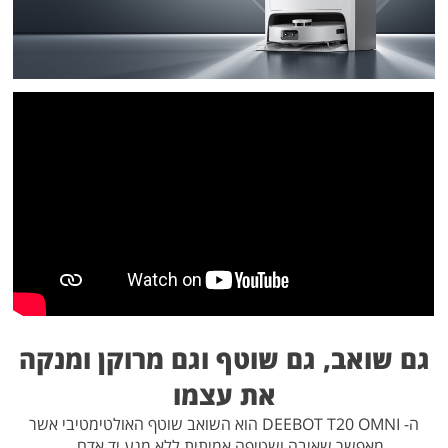
גם שואב, גם שוטף וגם מרוקן ומנקה
את עצמו
ה- DEEBOT T20 OMNI הוא השואב שוטף האולטימטיבי אשר
מאפשר שאיבה ושטיפה אמיתית ללא מגע יד אדם.