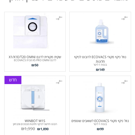
נוזל ניקוי מקורי ECOVACS לרובוט לניקוי
שקית מקורית לדגם X1/X1E/T20 OMNI
לדגם X5 PRO OMNI מבית ECOVACS
חלונות
₪
50
בנפח 1 ליטר
₪
149
חדש
נוזל ניקוי מקורי ECOVACS לשואבים שוטפים
WINBOT W1S
בנפח 1 ליטר
רובוט חדשני לניקוי חלונות מבפנים ומבחוץ
₪
1,990
₪
1,890
₪
99