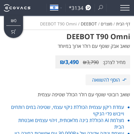
*3134
₪
0
דף הבית
/
מוצרים
/
DEEBOT
/ DEEBOT T90 Omni
DEEBOT T90 Omni
שואב אבק שוטף עם רולר ארוך במיוחד
₪
3,490
מחיר לצרכן:
3,790
₪
הוסף להשוואה
שואב רובוטי שוטף עם רולר הכולל שטיפה עצמית
עמדת ריקון עצמית הכוללת ניקוי עצמי, שטיפה במים רותחים
וייבוש פדי הניקוי
מצלמת AI הכוללת בינה מלאכותית, זיהוי עצמים ואבטחת
הבית
עוצמת יניקה אדירה של 30,000Pa עם אפשרות בחירה בין