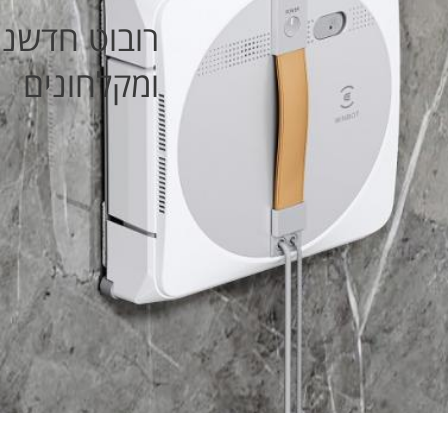
רובוט חדשני 
ומקלחונים