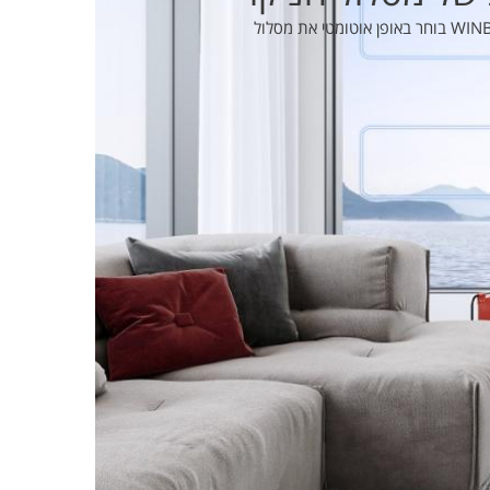
הודות למחשב חכם, ה-WINBOT W1 PRO בוחר באופן אוטומטי את מסלול