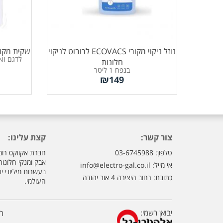
נוזל ניקוי מקורי ECOVACS לרובוט לניקוי
שקית מקורית לדגם
לדגם X5 PRO OMNI מבית ECOVACS
חלונות
בנפח 1 ליטר
₪
149
צור קשר:
קצת עלינו:
טלפון: 03-6745988
חברת אקווקס רוב
אבק ומנקי חלונו
אי מייל:
info@electro-gal.co.il
בעשרות מיליוני י
כתובת: רחוב היצירה 4 אור יהודה
העולמי.
יבואן רשמי:
ה