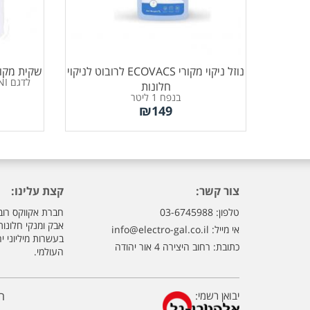
נוזל ניקוי מקורי ECOVACS לרובוט לניקוי
שקית מקורית לדגם
לדגם X5 PRO OMNI מבית ECOVACS
חלונות
בנפח 1 ליטר
₪
149
צור קשר:
קצת עלינו:
טלפון: 03-6745988
חברת אקווקס רוב
אבק ומנקי חלונו
אי מייל:
info@electro-gal.co.il
בעשרות מיליוני י
כתובת: רחוב היצירה 4 אור יהודה
העולמי.
יבואן רשמי:
ה