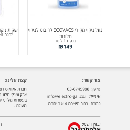
נוזל ניקוי מקורי ECOVACS לרובוט לניקוי
שקית מקורית לדגם
לדגם X5 PRO OMNI מבית ECOVACS
חלונות
בנפח 1 ליטר
₪
149
צור קשר:
קצת עלינו:
טלפון: 03-6745988
חברת אקווקס רוב
אבק ומנקי חלונו
אי מייל:
info@electro-gal.co.il
בעשרות מיליוני י
כתובת: רחוב היצירה 4 אור יהודה
העולמי.
יבואן רשמי:
ה