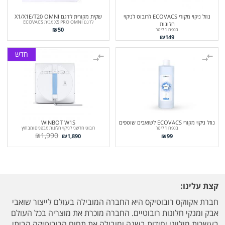
נוזל ניקוי מקורי ECOVACS לרובוט לניקוי
שקית מקורית לדגם X1/X1E/T20 OMNI
לדגם X5 PRO OMNI מבית ECOVACS
חלונות
₪
50
בנפח 1 ליטר
₪
149
חדש
נוזל ניקוי מקורי ECOVACS לשואבים שוטפים
WINBOT W1S
בנפח 1 ליטר
רובוט חדשני לניקוי חלונות מבפנים ומבחוץ
₪
1,990
₪
1,890
₪
99
קצת עלינו:
חברת אקווקס רובוטיקס היא החברה המובילה בעולם לייצור שואבי
אבק ומנקי חלונות רובוטיים. החברה מוכרת את מוצריה בכל העולם
בעשרות מיליוני יחידות בשנה ומובילה את תחום הרובוטיקה הביתי