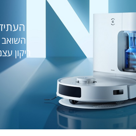
העתיד כ
השואב ה
ריקון עצמ