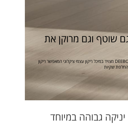
ם שוטף וגם מרוקן את
ה- DEEBOT N20 PRO PLUS מצויד במיכל ריקון עצמי ציקלוני המאפשר ריקון
בהחלפת שקיות
ניקה גבוהה במיוחד