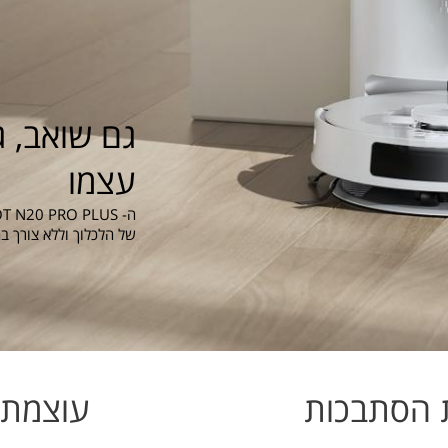
גם שואב, ג
עצמו
של הלכלוך וללא צורך 
 הסתבכות
עוצמת י