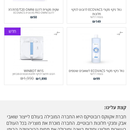
נוזל ניקוי מקורי ECOVACS לרובוט לניקוי
שקית מקורית לדגם X1/X1E/T20 OMNI
לדגם X5 PRO OMNI מבית ECOVACS
חלונות
₪
50
בנפח 1 ליטר
₪
149
חדש
נוזל ניקוי מקורי ECOVACS לשואבים שוטפים
WINBOT W1S
בנפח 1 ליטר
רובוט חדשני לניקוי חלונות מבפנים ומבחוץ
₪
1,990
₪
1,890
₪
99
קצת עלינו:
חברת אקווקס רובוטיקס היא החברה המובילה בעולם לייצור שואבי
אבק ומנקי חלונות רובוטיים. החברה מוכרת את מוצריה בכל העולם
בעשרות מיליוני יחידות בשנה ומובילה את תחום הרובוטיקה הביתי