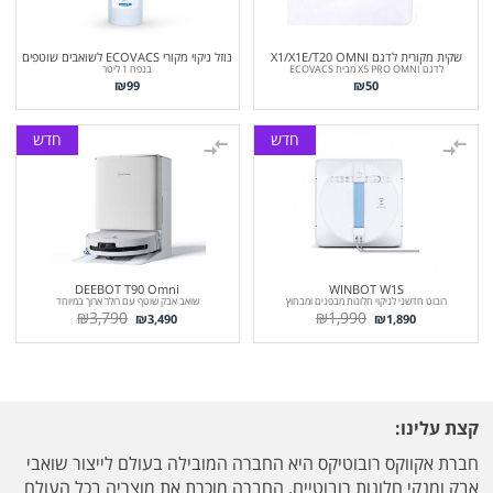
שקית מקורית לדגם X1/X1E/T20 OMNI
נוזל ניקוי מקורי ECOVACS לשואבים שוטפים
לדגם X5 PRO OMNI מבית ECOVACS
בנפח 1 ליטר
₪
99
₪
50
חדש
חדש
DEEBOT T90 Omni
WINBOT W1S
רובוט חדשני לניקוי חלונות מבפנים ומבחוץ
שואב אבק שוטף עם רולר ארוך במיוחד
₪
3,790
₪
1,990
₪
3,490
₪
1,890
קצת עלינו:
חברת אקווקס רובוטיקס היא החברה המובילה בעולם לייצור שואבי
אבק ומנקי חלונות רובוטיים. החברה מוכרת את מוצריה בכל העולם