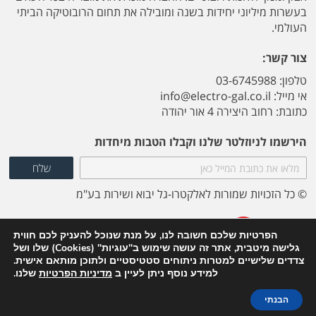
בעשרות מיליוני יחידות בשנה ומובילה את תחום הרובוטיקה הביתי
העולמי.
צור קשר:
טלפון: 03-6745988
אי מייל:
info@electro-gal.co.il
כתובת: רחוב היצירה 4 אור יהודה
הירשמו לניוזלטר שלנו וקבלו הטבות מיחדות
© כל הזכויות שמורות לאלקטרו-גל יבוא ושירות בע"מ
הפרטיות שלכם חשובה לנו, על מנת שנוכל להעניק לכם חווית
גלישה מיטבית, אתר זה עושה שימוש ב"עוגיות" (Cookies) שלו ושל
צדדים שלישיים למטרות ניתוחים סטטיסטיים ולתוכן מותאם אישית.
Powered by -
we
make
למידע נוסף ניתן לעיין ב
מדיניות הפרטיות
שלנו.
הבנתי
תיאור המוצר
הוספה לסל קניות