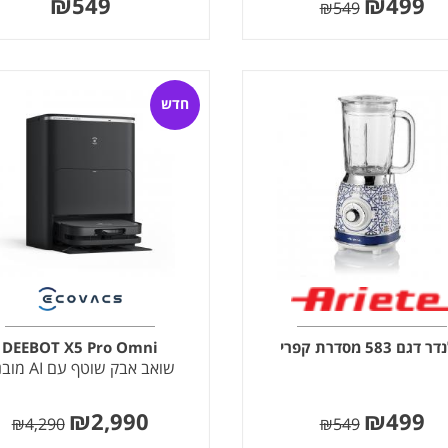
₪
549
₪
499
₪
549
חדש
דגם 583 מסדרת קפרי
DEEBOT X5 Pro Omni
שואב אבק שוטף עם AI מובנה
₪
2,990
₪
499
₪
4,290
₪
549