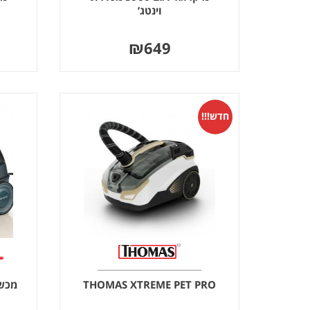
וינטג’
₪
649
חדש!!!
THOMAS XTREME PET PRO
מכשיר