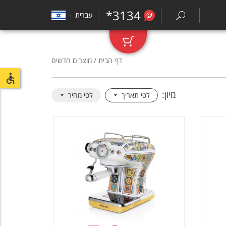
*3134
עברית
₪
0
דף הבית
/ מוצרים חדשים
מיון:
לפי תאריך
לפי מחיר