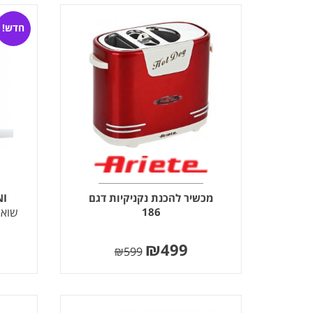
חדש!
מכשיר להכנת נקניקיות דגם
NI
186
שואב
₪
499
₪
599