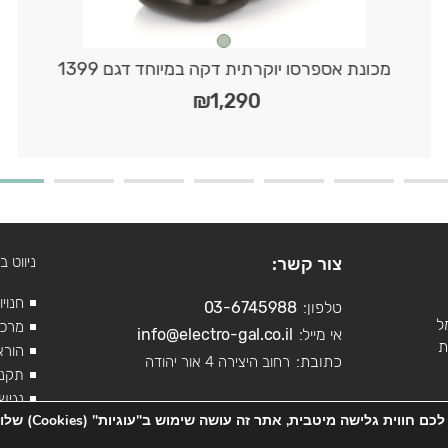
מכונת אספרסו יוקרתית דקה במיוחד דגם 1399
₪
1,290
צור קשר:
ניווט 
חנוי
טלפון:
03-6745988
ל
מרכז
אי מייל:
info@electro-gal.co.il
ות
הורא
כתובת:
רחוב היצירה 4 אור יהודה
תקנו
נגיש
הפרטיות שלכם חשובה