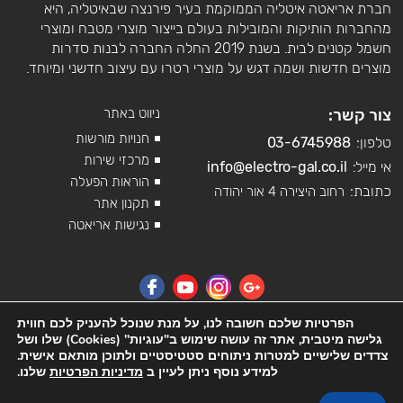
חברת אריאטה איטליה הממוקמת בעיר פירנצה שבאיטליה, היא
מהחברות הותיקות והמובילות בעולם בייצור מוצרי מטבח ומוצרי
חשמל קטנים לבית. בשנת 2019 החלה החברה לבנות סדרות
מוצרים חדשות ושמה דגש על מוצרי רטרו עם עיצוב חדשני ומיוחד.
צור קשר:
ניווט באתר
חנויות מורשות
טלפון:
03-6745988
מרכזי שירות
אי מייל:
info@electro-gal.co.il
הוראות הפעלה
כתובת:
רחוב היצירה 4 אור יהודה
תקנון אתר
נגישות אריאטה
הפרטיות שלכם חשובה לנו, על מנת שנוכל להעניק לכם חווית
גלישה מיטבית, אתר זה עושה שימוש ב"עוגיות" (Cookies) שלו ושל
צדדים שלישיים למטרות ניתוחים סטטיסטיים ולתוכן מותאם אישית.
למידע נוסף ניתן לעיין ב
מדיניות הפרטיות
שלנו.
© כל הזכויות שמורות לאלקטרו-גל יבוא ושירות בע"מ