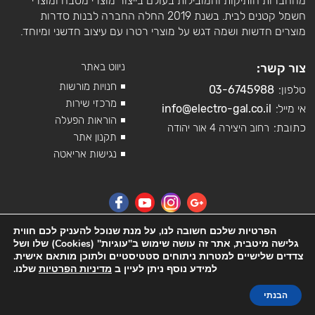
מהחברות הותיקות והמובילות בעולם בייצור מוצרי מטבח ומוצרי
חשמל קטנים לבית. בשנת 2019 החלה החברה לבנות סדרות
מוצרים חדשות ושמה דגש על מוצרי רטרו עם עיצוב חדשני ומיוחד.
צור קשר:
ניווט באתר
חנויות מורשות
טלפון:
03-6745988
מרכזי שירות
אי מייל:
info@electro-gal.co.il
הוראות הפעלה
כתובת:
רחוב היצירה 4 אור יהודה
תקנון אתר
נגישות אריאטה
הפרטיות שלכם חשובה לנו, על מנת שנוכל להעניק לכם חווית
גלישה מיטבית, אתר זה עושה שימוש ב"עוגיות" (Cookies) שלו ושל
צדדים שלישיים למטרות ניתוחים סטטיסטיים ולתוכן מותאם אישית.
למידע נוסף ניתן לעיין ב
מדיניות הפרטיות
שלנו.
© כל הזכויות שמורות לאלקטרו-גל יבוא ושירות בע"מ
הבנתי
Powered by -
we
make