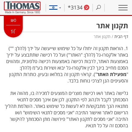
*3134
₪
0
תקנון אתר
דף הבית
/ תקנון אתר
1. הוראות תקנון זה יחולו על כל שימוש שייעשה על ידך (להלן: "")
באתר אלקטרו-גל (להלן: "האתר") ועל כל רכישה שתתבצע על ידיך
באמצעות האתר, לרבות רכישה באמצעות רכישה טלפונית, ומהווים
הסכם מחייב בינך לבין אלקטרו-גל יבוא ושירות בע"מ (להלן:
"
מפעילת האתר
"). קרא/י תקנון זה במלואו ובעיון. כותרות התקנון
והסעיפים הנן לצרכי נוחות בלבד.
גלישה באתר ו/או רכישת מוצרים המוצעים למכירה בו, מהווה את
הסכמתך לקבל ולנהוג לפי התקנון. לכן אם אינך מסכים לתנאי
מתנאיו הנך מתבקש/ת לא לעשות כל שימוש באתר. השלמת תהליך
הרישום לאתר ואישור התיבה "אני מסכים לתנאי השימוש" ו/או
התיבה "אני מסכים לתקנון האתר" פירושה מתן הסכמתך להיקשר
בהסכם זה על כל תנאיו.