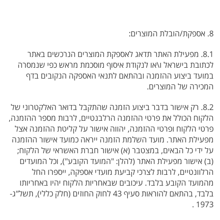
8. אספקת/הובלת המוצרים:
8.1. מפעילת האתר תדאג לאספקת המוצרים הנרכשים באתר
לכתובת בישראל ו\או לנקודת איסוף מוסכמת מראש כפי שנמסרה
במועד ביצוע ההזמנה ובהתאם לתנאי האספקה הנקובים בדף
המכירה של המוצרים.
8.2. רק אישור בדבר ביצוע הזמנה שהתקבל בדואר האלקטרוני של
הלקוח הכולל את פרטי ההזמנה הרלבנטיים, לרבות מספר ההזמנה,
פרטי הלקוח ופרטי ההזמנה, יהווה אישור על קליטת ההזמנה אצל
מפעילת האתר. מועד השלמת הזמנה ייראה כמועד אישור ההזמנה
על ידי כל הבאים, במצטבר (א) אישור חברת האשראי של הלקוח;
(ב) אישור מפעילת האתר (להלן: "המועד הקובע"), וכל המועדים
הרלוונטיים, לרבות לצרכי קביעת מועדי אספקה, ייספרו החל
מהמועד הקובע בלבד. עיכובים שבאחריות הלקוח יהיו באחריותו
בלבד, בהתאם להוראות סעיף 43 לחוק החוזים (חלק כללי), תשל"ג-
1973 .