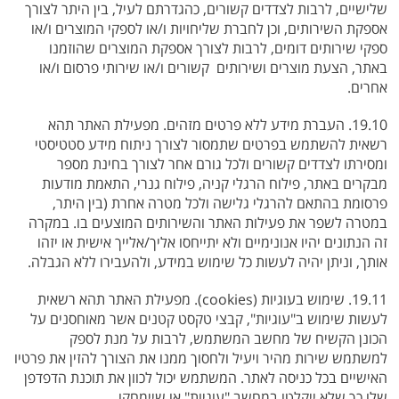
שלישיים, לרבות לצדדים קשורים, כהגדרתם לעיל, בין היתר לצורך
אספקת השירותים, וכן לחברת שליחויות ו/או לספקי המוצרים ו/או
ספקי שירותים דומים, לרבות לצורך אספקת המוצרים שהוזמנו
באתר, הצעת מוצרים ושירותים קשורים ו/או שירותי פרסום ו/או
אחרים.
19.10. העברת מידע ללא פרטים מזהים. מפעילת האתר תהא
רשאית להשתמש בפרטים שתמסור לצורך ניתוח מידע סטטיסטי
ומסירתו לצדדים קשורים ולכל גורם אחר לצורך בחינת מספר
מבקרים באתר, פילוח הרגלי קניה, פילוח גנרי, התאמת מודעות
פרסומת בהתאם להרגלי גלישה ולכל מטרה אחרת (בין היתר,
במטרה לשפר את פעילות האתר והשירותים המוצעים בו. במקרה
זה הנתונים יהיו אנונימיים ולא יתייחסו אליך/אלייך אישית או יזהו
אותך, וניתן יהיה לעשות כל שימוש במידע, ולהעבירו ללא הגבלה.
19.11. שימוש בעוגיות (cookies). מפעילת האתר תהא רשאית
לעשות שימוש ב"עוגיות", קבצי טקסט קטנים אשר מאוחסנים על
הכונן הקשיח של מחשב המשתמש, לרבות על מנת לספק
למשתמש שירות מהיר ויעיל ולחסוך ממנו את הצורך להזין את פרטיו
האישיים בכל כניסה לאתר. המשתמש יכול לכוון את תוכנת הדפדפן
שלו כך שלא ייקלטו במחשב "עוגיות" או שיימחקו.