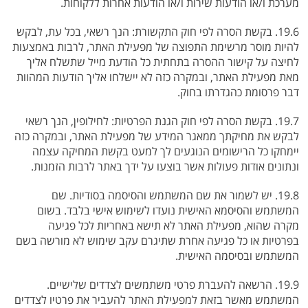
מערכת ו/או הודעות שירות ו/או הודעות אחרות ללקוחות.
19.6. בקשת הסרה לפי חוק התקשורת: הנך רשאי, בכל עת, לבקש
להיות מוסר מרשימת התפוצה של מפעילת האתר, לרבות באמצעות
לחיצה על קישור ההסרה בתחתית כל הודעת מייל שתשלח אליך
מאת מפעילת האתר, ובמקרה כזה לא יישלחו אליך הודעות המהוות
דבר פרסומת כהגדרתו בחוק.
19.7. בקשת הסרה לפי חוק הגנת הפרטיות: לחילופין, הנך רשאי
לבקש את מחיקתך ממאגר המידע של מפעילת האתר, ובמקרה כזה
יימחקו כל הרישומים הנוגעים לך למעט בקשת המחיקה עצמה
ונתונים אודות פעולות אשר בוצעו על ידך באתר לרבות הזמנות.
19.8. יש לשמור את שם המשתמש והסיסמה בסודיות. שם
המשתמש והסיסמא האישית נועדו לשימוש אישי בלבד. בשום
מקרה שהוא, מפעילת האתר לא תישא באחריות לכל פגיעה
בפרטיות או כל פגיעה אחרת שתיגרם עקב שימוש לא מורשה בשם
המשתמש ובסיסמה האישית.
19.9. הרשאה להעברת פרטי משתמשים לצדדים שלישיים.
המשתמש מאשר בזאת למפעילת האתר להעביר את פרטיו לצדדים