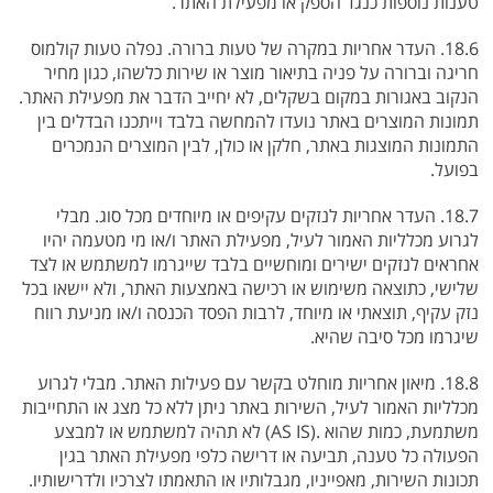
טענות נוספות כנגד הספק או מפעילת האתר.
18.6. העדר אחריות במקרה של טעות ברורה. נפלה טעות קולמוס
חריגה וברורה על פניה בתיאור מוצר או שירות כלשהו, כגון מחיר
הנקוב באגורות במקום בשקלים, לא יחייב הדבר את מפעילת האתר.
תמונות המוצרים באתר נועדו להמחשה בלבד וייתכנו הבדלים בין
התמונות המוצגות באתר, חלקן או כולן, לבין המוצרים הנמכרים
בפועל.
18.7. העדר אחריות לנזקים עקיפים או מיוחדים מכל סוג. מבלי
לגרוע מכלליות האמור לעיל, מפעילת האתר ו/או מי מטעמה יהיו
אחראים לנזקים ישירים ומוחשיים בלבד שייגרמו למשתמש או לצד
שלישי, כתוצאה משימוש או רכישה באמצעות האתר, ולא יישאו בכל
נזק עקיף, תוצאתי או מיוחד, לרבות הפסד הכנסה ו/או מניעת רווח
שיגרמו מכל סיבה שהיא.
18.8. מיאון אחריות מוחלט בקשר עם פעילות האתר. מבלי לגרוע
מכלליות האמור לעיל, השירות באתר ניתן ללא כל מצג או התחייבות
משתמעת, כמות שהוא .(AS IS) לא תהיה למשתמש או למבצע
הפעולה כל טענה, תביעה או דרישה כלפי מפעילת האתר בגין
תכונות השירות, מאפייניו, מגבלותיו או התאמתו לצרכיו ולדרישותיו.