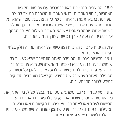
18.9. המוצרים הנמכרים באתר נמכרים עם אחריות. תקופת
האחריות, כיסוי האחריות ותנאי האחריות משתנה ממוצר למוצר
ומפורטת בתנאי תעודת האחריות של כל מוצר. בכל מוצר שהוא, על
מנת לממש את האחריות יש להציג חשבונית מקורית ולכן מומלץ
לשמור אותה. יובהר כי ספח אשראי, תעודת משלוח ו/או כל מסמך
אחר לא יהווה ראיה לצורך רכישה לצורך מימוש אחריות.
19. מדיניות פרטיות מדיניות הפרטיות של האתר מהווה חלק בלתי
נפרד מהוראות התקנון.
19.1. מדיניות פרטיות. מפעילת האתר מתחייבת שלא לעשות כל
שימוש לרעה במידע ללא הסכמה מהמשתמש, אלא אם כן הדבר
נדרש על פי דין, כדי למנוע שימוש לרעה או כדי להגן על זכויותיה.
מפעילת האתר תאפשר גישה למידע רק לאלה מעובדיה הזקוקים
למידע לצורך מתן השירות.
19.2. מידע. מידע לגבי משתמש מסוים או בכלל יכלול, בין היתר, את
כל הפרטים שמסר, ישירות או בעקיפין, למפעילת האתר במועד
הרישום לאתר ו/או לאחר מכן ו/או פרטים הקשורים ו/או נובעים
מפעילותו באתר ובכלל זה מידע שנאסף אודות המשתמש ופעולותיו
במהלך גלישה וביצוע פעולות באתר.