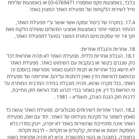
בלבד, באמצעות פקס שמספרו 03-6769471 או באמצעות שליחת
מייל לשירות הלקוחות של מפעילת האתר המצוין באתר.
17.4. במקרה של ביטול עסקה אשר אושר ע"י מפעילת האתר,
ההחזר הכספי יוחזר באמצעות אמצעי התשלום ששילם הלקוח וזאת
תוך 14 ימי עסקים מיום החזרת המוצר בפועל למפעילת האתר.
18. אחריות והגבלת אחריות:
18.1. הגבלת אחריות כללית. מפעילת האתר לא תהיה אחראית לכל
נזק שנגרם בקשר או בעקבות עם השימוש באתר. מפעילת האתר
לא תישא בכל אחריות או חבות למעט כאמור מפורשות בהסכם זה
ובהתאם להוראות הדין שאין להתנות עליהם. אחריותה של מפעילת
האתר, בכל מקרה שהוא, תהיה מוגבלת במידה המרבית המותרת על
פי הוראות כל דין. אין באמור בכדי לגרוע מכל הוראת חוק מחייבת,
לרבות חוק הגנת הצרכן, תשמ"א – 1981 .
18.2. העדר אחריות לשירותים טכנולוגיים. מפעילת האתר עושה כל
מאמץ לשמור על תקינות פעילותו של האתר. יחד עם זאת, מפעילת
האתר אינה מתחייבת שהשירות באתר לא יופרע, יינתן כסדרו בלא
הפסקות יזומות או אחרות, קלקולים או תקלות – לרבות תקלות
בחומרה, בתוכנה או בקווי התקשורת, והיא לא תהיה אחראית באופן