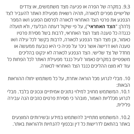
9.3. במקרה של הפרה או פגיעה מצד משתמשים, או צדדים
שלישיים מפרים לכאורה, תהיה רשאית מפעילת האתר להעביר לצד
הנפגע את פרטי הצד האחראי לכאורה לפרסום הפוגע ו/או המפר
(להלן: "
הצד האחראי
"), על פי שיקול דעתה הבלעדי, ולא תועלה
כנגדה כל טענה מצד הצד האחראי, לרבות בשל מסירת פרטיו
כאמור, וכן מצד הצד הנפגע לכאורה, לרבות בקשר לכל עילה ו/או
טענה ו/או דרישה אשר ניכר על פניה כי היא נובעת ממעשה או
מחדל של צד שלישי. הצד הנפגע לכאורה לא ינקוט בהליכים
משפטיים במקרים כאמור לעיל כנגד מפעילת האתר לכל הפחות כל
עוד לא מוצו ההליכים כנגד הצד האחראי לכאורה.
10. מבלי לגרוע מכל הוראה אחרת, על כל משתמש יחולו ההוראות
הבאות:
10.1. המשתמש מחויב למילוי נתונים אמיתיים ונכונים בלבד. מבלי
לגרוע מכלליות האמור, מובהר כי מסירת פרטים כוזבים הנה עבירה
פלילית.
10.2. המשתמש מתחייב להשתמש במידע ובשירותים המוצעים
באתר בהתאם לדרישות כל דין ובכפוף להנחיות ולהוראות באתר.