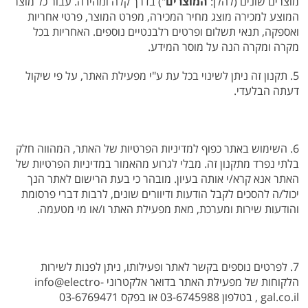
מוצרים שונים (להלן:
המוצרים
") בדרך קלה ומהירה. עבור כל מוצר
המוצע למכירה מוצג מחיר המכירה, מפרט המוצר, פרטי אחריות
ואספקה, תנאי תשלום ופרטים רלבנטיים נוספים. האחריות בכל
מקרה ומקרה הנה על מוסר המידע.
5. תקנון זה ניתן לשינוי בכל עת ע"י מפעילת האתר, על פי שיקול
דעתה הבלעדי.
6. השימוש באתר כפוף למדיניות הפרטיות של האתר, המהווה חלק
בלתי נפרד מתקנון זה. מבלי לגרוע מהאמור במדיניות הפרטיות של
האתר אנא קרא/י אותה בעיון. מובהר כי בעת הרישום לאתר הנך
יכול/ה להסכים לקבל הודעות ודיוורים שונים, לרבות דברי פרסומת
והודעות שירות ומערכת, מאת מפעילת האתר ו/או מי מטעמה.
7. לפרטים נוספים בקשר לאתר ופעילותו, ניתן לפנות לשירות
הלקוחות של מפעילת האתר בדואר אלקטרוני info@electro-
gal.co.il , בטלפון 03-6745988 או בפקס 03-6769471