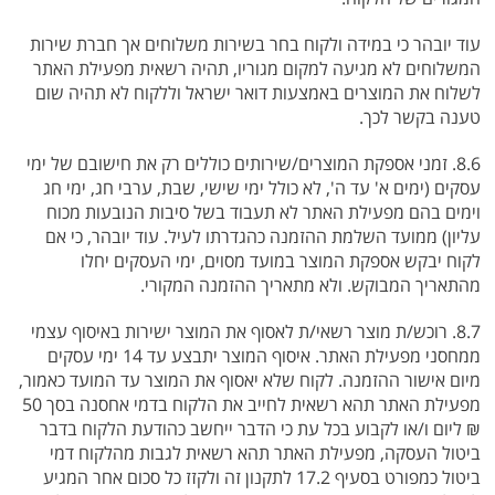
עוד יובהר כי במידה ולקוח בחר בשירות משלוחים אך חברת שירות
המשלוחים לא מגיעה למקום מגוריו, תהיה רשאית מפעילת האתר
לשלוח את המוצרים באמצעות דואר ישראל וללקוח לא תהיה שום
טענה בקשר לכך.
8.6. זמני אספקת המוצרים/שירותים כוללים רק את חישובם של ימי
עסקים (ימים א' עד ה', לא כולל ימי שישי, שבת, ערבי חג, ימי חג
וימים בהם מפעילת האתר לא תעבוד בשל סיבות הנובעות מכוח
עליון) ממועד השלמת ההזמנה כהגדרתו לעיל. עוד יובהר, כי אם
לקוח יבקש אספקת המוצר במועד מסוים, ימי העסקים יחלו
מהתאריך המבוקש. ולא מתאריך ההזמנה המקורי.
8.7. רוכש/ת מוצר רשאי/ת לאסוף את המוצר ישירות באיסוף עצמי
ממחסני מפעילת האתר. איסוף המוצר יתבצע עד 14 ימי עסקים
מיום אישור ההזמנה. לקוח שלא יאסוף את המוצר עד המועד כאמור,
מפעילת האתר תהא רשאית לחייב את הלקוח בדמי אחסנה בסך 50
₪ ליום ו/או לקבוע בכל עת כי הדבר ייחשב כהודעת הלקוח בדבר
ביטול העסקה, מפעילת האתר תהא רשאית לגבות מהלקוח דמי
ביטול כמפורט בסעיף 17.2 לתקנון זה ולקזז כל סכום אחר המגיע