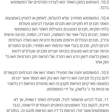
10.3. השימוש בתוכן האתר הוא לצרכיו הפרטיים של המשתמש
בלבד.
10.4. המשתמש מתחייב שלא להעלות, לאחסן או להפיץ באמצעות
האתר תכנים לא חוקיים ו/או תכנים שנועדו לביצוע פעולות
בלתי-חוקיות, תכנים הפוגעים בפעילות האתר ו/או במשתמשי
האתר, תכנים בעלי אופי של השמצה, הטרדה, הסתה, פגיעה אישית
וכיו"ב, תכנים הכוללים וירוסים ותוכנות זדוניות ו/או כאלה העלולות
לגרום לנזק, תכנים בעלי אופי פרסומי ו/או מסחרי, תכנים המפרים
זכויות יוצרים ו/או פוגעים בזכויות יוצרים ותכנים שעלולים להוות
באופן כלשהו לשון הרע ו/או הפרה של הוראת חוק הפרטיות ו/או כל
חוק אחר
10.5. המשתמש יפצה את מפעילי האתר ו/או את הגורמים הקשורים
להם בגין כל תביעה ו/או דרישה ו/או נזק ו/או הפסד אשר ייגרמו
כתוצאה מאי קיום הוראות תקנון זה ו/או מהפרת הוראות דין כלשהי
או זכויות צד ג' כלשהן, על ידי המשתמש.
11. מבלי לגרוע מהאמור לעיל, מפעילת האתר רשאית, אך לא
חייבת, לנקוט בכל האמצעים החוקיים העומדים לרשותה, כנגד
משתמשים אשר יפרו הוראות כל דין ו/או הוראות תקנון זה. במקרים