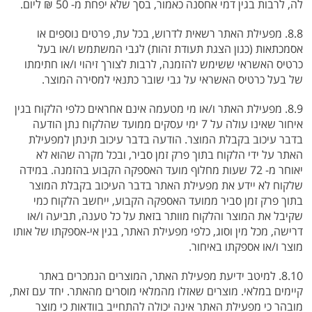
לה, לרבות בגין דמי אחסנה כאמור, בסך שלא יפחת מ- 50 ₪ ליום.
8.8. מפעילת האתר רשאית לדרוש, בכל עת, פרטים נוספים או
אסמכתאות (כגון הצגת תעודת זהות) לגבי המשתמש ו/או בעל
כרטיס האשראי ששימש להזמנה, לרבות לצורך זיהוי ו/או חתימתו
של בעל כרטיס האשראי על גבי שובר כתנאי למסירה המוצר.
8.9. מפעילת האתר ו/או מי מטעמה אינם אחראים כלפי הלקוח בגין
איחור שאינו עולה על 7 ימי עסקים ממועד שהלקוח נתן הודעה
בדבר עיכוב בקבלת המוצר. הודעה בדבר עיכוב תינתן למפעילת
האתר על ידי הלקוח בתוך פרק זמן סביר, ובכל מקרה שהוא לא
יאוחר מ- 72 שעות מחלוף מועד האספקה הקבוע בהזמנה. במידה
שלקוח לא יידע את מפעילת האתר בדבר העיכוב בקבלת המוצר
בתוך פרק זמן סביר ממועד האספקה הקבוע, ייחשב הלקוח כמי
שקיבל את המוצר והלקוח מוותר בזאת על כל טענה, תביעה ו/או
דרישה, מכל מין וסוג, כלפי מפעילת האתר, בגין אי-אספקתו של אותו
מוצר ו/או אספקתו באיחור.
8.10. למיטב ידיעת מפעילת האתר, המוצרים הנמכרים באתר
קיימים במלאי. מוצרים שאזלו מהמלאי מוסרים מהאתר. יחד עם זאת,
מובהר כי מפעילת האתר אינה יכולה להתחייב בוודאות כי מוצר