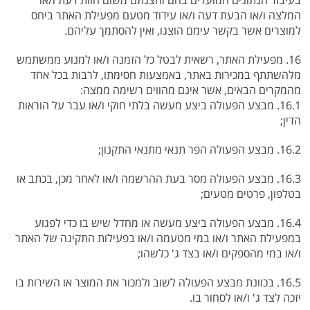
בעיבוד הנתונים המועלים בהם והצגתם משום חוות דעת ו/או
המלצה ו/או הבעת דעה ו/או עידוד מטעם מפעילת האתר ביחס
למוצרים אשר בקשר עימם הוצגו, ואין להסתמך עליהם.
16. מפעילת האתר, רשאית לבטל כל הזמנה ו/או למנוע ממשתמש
מלהשתתף במכירות באתר, באמצעות חסימתו, לרבות בכל אחד
מהמקרים הבאים, אשר אינם מהווים רשימה ממצה:
16.1. מבצע הפעולה ביצע מעשה בלתי חוקי ו/או עבר על הוראות
הדין;
16.2. מבצע הפעולה הפר תנאי מתנאי התקנון;
16.3. מבצע הפעולה מסר בעת ההרשמה ו/או לאחר מכן, בכתב או
בטלפון, פרטים מטעים;
16.4. מבצע הפעולה ביצע מעשה או מחדל שיש בו כדי לפגוע
במפעילת האתר ו/או במי מטעמה ו/או בפעילות התקינה של האתר
ו/או במי מהספקים ו/או בצד ג' כלשהו;
16.5. בכוונת מבצע הפעולה לשוב ולמכור את המוצר או השירות בו
יזכה לצד ג' ו/או לסחור בו.