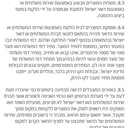
8.3. משלוח המוצרים מבוצע באמצעות שירות משלוחים או
באמצעות דואר ישראל לכתובת שנמסרה על ידי הלקוח במועד
ביצוע ההזמנה.
8.4. אספקת המוצרים לבית הלקוח באמצעות שירות המשלוחים או
שירות הדואר תהייה בהתאם לתנאי חברת המשלוחים או דואר
ישראל (בהתאמה) ובכפוף לאזורי החלוקה שלהם. דמי המשלוח יגבו
במעמד החיוב, כתוספת למחיר המוצר. מחיר דמי המשלוח הוא תוצר
סופי של מספר פרמטרים, ואינו קבוע או מחייב. (מחיר דמי משלוח
של מוצר מסוים עשוי להיות גבוה/נמוך ממחיר דמי המשלוח של
מוצר אחר זהה לו). המחירים המפורסמים, תקפים ונכונים לגבולות
מדינת ישראל, וגבולות הקו הירוק בלבד, וכוללים מע"מ. ייתכנו
תוספות מחיר מעבר לקו הירוק.
8.5. באזורים המוגבלים לגישה מבחינה ביטחונית כפי שיוגדרו מעת
לעת על ידי מערכת הביטחון ו/או גורמי האכיפה ולאזורים אשר חברת
שירות המשלוחים ו/או דואר ישראל לא מגיעים, מפעילת האתר ו/או
הספקים יהיו רשאים לספק את המוצרים ללקוחות במקום סמוך
מקובל, אשר יתואם עימם מראש. מובהר כי בישובים מסוימים, שירות
המשלוחים של הדואר מתבצע עד לסניף הדואר הקרוב למקום
המגורים של הלקוח.